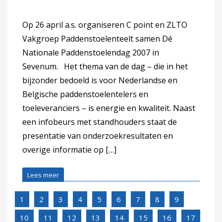
Op 26 april a.s. organiseren C point en ZLTO
Vakgroep Paddenstoelenteelt samen Dé
Nationale Paddenstoelendag 2007 in
Sevenum. Het thema van de dag – die in het
bijzonder bedoeld is voor Nederlandse en
Belgische paddenstoelentelers en
toeleveranciers – is energie en kwaliteit. Naast
een infobeurs met standhouders staat de
presentatie van onderzoekresultaten en
overige informatie op […]
Lees meer
1
2
3
4
5
6
7
8
9
10
11
12
13
14
15
16
17