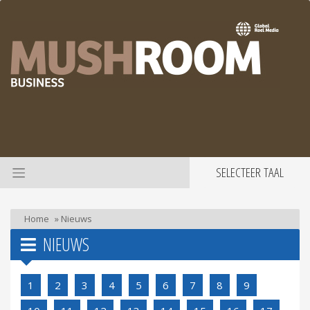
SELECTEER TAAL
Home
»
Nieuws
NIEUWS
1
2
3
4
5
6
7
8
9