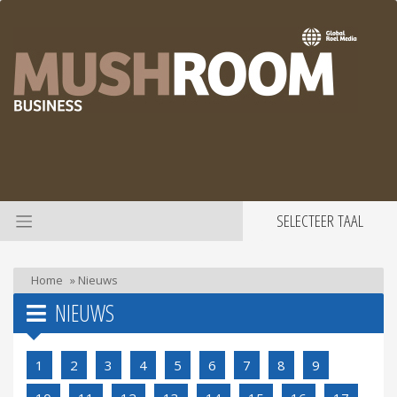
SELECTEER TAAL
Home
»
Nieuws
NIEUWS
1
2
3
4
5
6
7
8
9