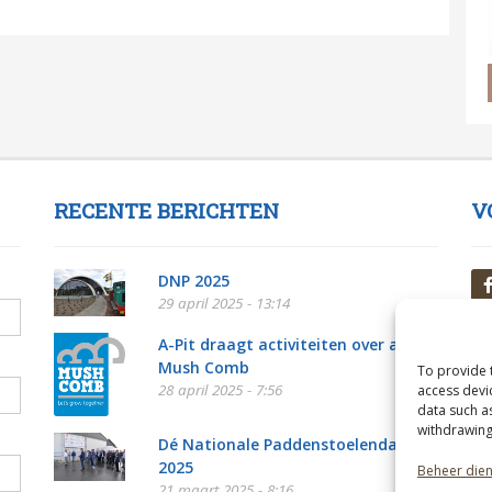
RECENTE BERICHTEN
V
DNP 2025
29 april 2025 - 13:14
A-Pit draagt activiteiten over aan
Mush Comb
To provide 
28 april 2025 - 7:56
access devi
data such a
withdrawing
Dé Nationale Paddenstoelendag
2025
Beheer die
21 maart 2025 - 8:16