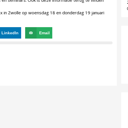
 en seminars. Ook is deze informatie terug te vinden
plex in Zwolle op woensdag 18 en donderdag 19 januari
LinkedIn
Email