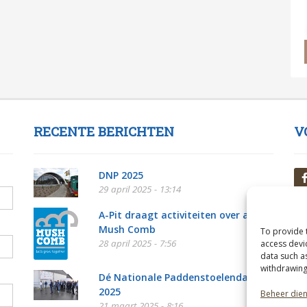
RECENTE BERICHTEN
V
DNP 2025
29 april 2025 - 13:14
A-Pit draagt activiteiten over aan
Mush Comb
To provide 
28 april 2025 - 7:56
access devi
data such a
withdrawing
Dé Nationale Paddenstoelendag
2025
Beheer die
21 maart 2025 - 8:16