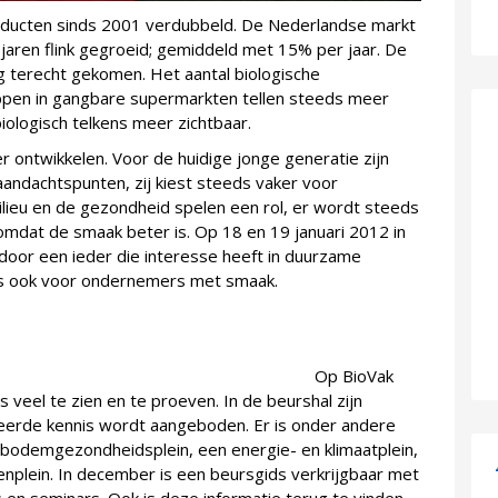
oducten sinds 2001 verdubbeld. De Nederlandse markt
 jaren flink gegroeid; gemiddeld met 15% per jaar. De
ng terecht gekomen. Het aantal biologische
pen in gangbare supermarkten tellen steeds meer
biologisch telkens meer zichtbaar.
 ontwikkelen. Voor de huidige jonge generatie zijn
aandachtspunten, zij kiest steeds vaker voor
ilieu en de gezondheid spelen een rol, er wordt steeds
 omdat de smaak beter is. Op 18 en 19 januari 2012 in
n door een ieder die interesse heeft in duurzame
dus ook voor ondernemers met smaak.
ioVak
 veel te zien en te proeven. In de beurshal zijn
iseerde kennis wordt aangeboden. Er is onder andere
 bodemgezondheidsplein, een energie- en klimaatplein,
nplein. In december is een beursgids verkrijgbaar met