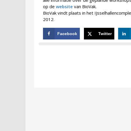
alle informatie over de geplande workshops
op de
website
van BioVak.
BioVak vindt plaats in het IJsselhallencom
2012.
Facebook
Twitter