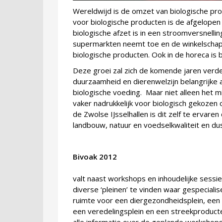
Wereldwijd is de omzet van biologische pr
voor biologische producten is de afgelopen
biologische afzet is in een stroomversnelli
supermarkten neemt toe en de winkelschap
biologische producten. Ook in de horeca is 
Deze groei zal zich de komende jaren verder
duurzaamheid en dierenwelzijn belangrijke 
biologische voeding. Maar niet alleen het m
vaker nadrukkelijk voor biologisch gekozen
de Zwolse IJsselhallen is dit zelf te ervare
landbouw, natuur en voedselkwaliteit en 
Bivoak 2012
Op B
valt naast workshops en inhoudelijke sessies
diverse ‘pleinen’ te vinden waar gespecial
ruimte voor een diergezondheidsplein, een
een veredelingsplein en een streekproducte