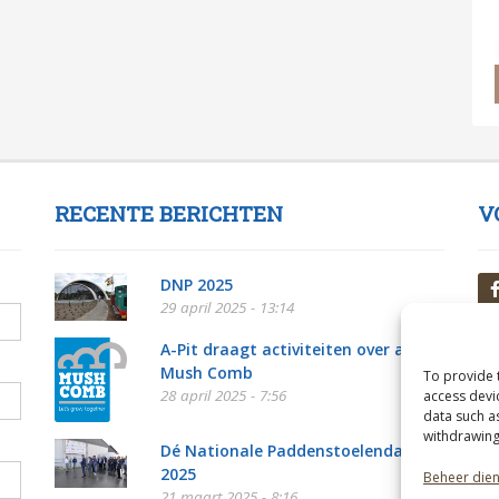
RECENTE BERICHTEN
V
DNP 2025
29 april 2025 - 13:14
A-Pit draagt activiteiten over aan
Mush Comb
To provide 
28 april 2025 - 7:56
access devi
data such a
withdrawing
Dé Nationale Paddenstoelendag
2025
Beheer die
21 maart 2025 - 8:16