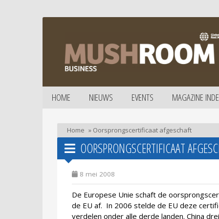
HOME
NIEUWS
EVENTS
MAGAZINE INDE
Home
»
Oorsprongscertificaat afgeschaft
OORSPRONGSCERTIFICAAT AFGESC
8 mei 2008
De Europese Unie schaft de oorsprongscert
de EU af.
In 2006 stelde de EU deze certifi
verdelen onder alle derde landen. China drei