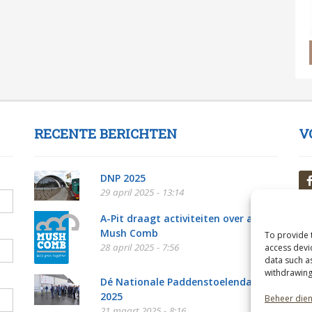
RECENTE BERICHTEN
V
DNP 2025
29 april 2025 - 13:14
A-Pit draagt activiteiten over aan
Mush Comb
To provide 
28 april 2025 - 7:56
access devi
data such a
withdrawing
Dé Nationale Paddenstoelendag
2025
Beheer die
21 maart 2025 - 8:16