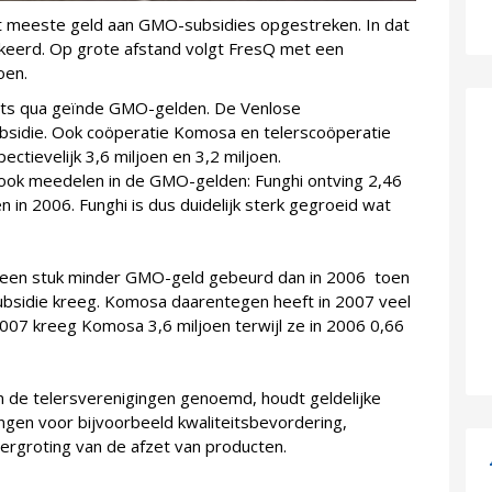
t meeste geld aan GMO-subsidies opgestreken. In dat
gekeerd. Op grote afstand volgt FresQ met een
oen.
laats qua geïnde GMO-gelden. De Venlose
ubsidie. Ook coöperatie Komosa en telerscoöperatie
ctievelijk 3,6 miljoen en 3,2 miljoen.
ook meedelen in de GMO-gelden: Funghi ontving 2,46
n in 2006. Funghi is dus duidelijk sterk gegroeid wat
 een stuk minder GMO-geld gebeurd dan in 2006 toen
subsidie kreeg. Komosa daarentegen heeft in 2007 veel
07 kreeg Komosa 3,6 miljoen terwijl ze in 2006 0,66
 de telersverenigingen genoemd, houdt geldelijke
gingen voor bijvoorbeeld kwaliteitsbevordering,
 vergroting van de afzet van producten.