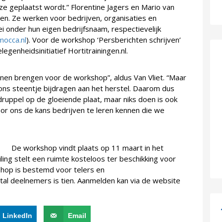
ze geplaatst wordt.” Florentine Jagers en Mario van
isten. Ze werken voor bedrijven, organisaties en
i onder hun eigen bedrijfsnaam, respectievelijk
occa.nl
). Voor de workshop ‘Persberichten schrijven’
genheidsinitiatief Hortitrainingen.nl.
nen brengen voor de workshop”, aldus Van Vliet. “Maar
ons steentje bijdragen aan het herstel. Daarom dus
druppel op de gloeiende plaat, maar niks doen is ook
or ons de kans bedrijven te leren kennen die we
ame
De workshop vindt plaats op 11 maart in het
ling stelt een ruimte kosteloos ter beschikking voor
hop is bestemd voor telers en
al deelnemers is tien. Aanmelden kan via de website
LinkedIn
Email