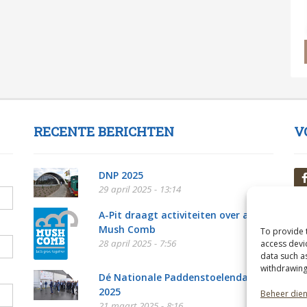
RECENTE BERICHTEN
V
DNP 2025
29 april 2025 - 13:14
A-Pit draagt activiteiten over aan
Mush Comb
To provide 
28 april 2025 - 7:56
access devi
data such a
withdrawing
Dé Nationale Paddenstoelendag
2025
Beheer die
21 maart 2025 - 8:16