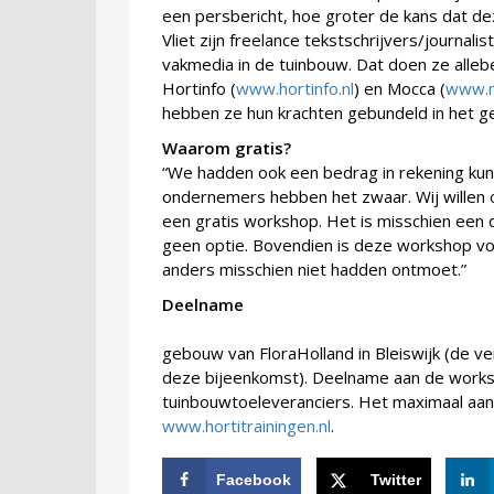
een persbericht, hoe groter de kans dat de
Vliet zijn freelance tekstschrijvers/journal
vakmedia in de tuinbouw. Dat doen ze allebe
Hortinfo (
www.hortinfo.nl
) en Mocca (
www.m
hebben ze hun krachten gebundeld in het gele
Waarom gratis?
“We hadden ook een bedrag in rekening kun
ondernemers hebben het zwaar. Wij willen 
een gratis workshop. Het is misschien een 
geen optie. Bovendien is deze workshop vo
anders misschien niet hadden ontmoet.”
Deeln
gebouw van FloraHolland in Bleiswijk (de vei
deze bijeenkomst). Deelname aan de works
tuinbouwtoeleveranciers. Het maximaal aant
www.hortitrainingen.nl
.
Facebook
Twitter