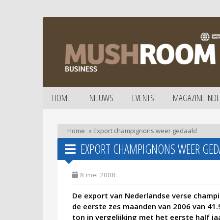
HOME
NIEUWS
EVENTS
MAGAZINE INDE
Home
»
Export champignons weer gedaald
EXPORT CHAMPIGNONS WEER GED
8 mei 2008
De export van Nederlandse verse champi
de eerste zes maanden van 2006 van 41.
ton in vergelijking met het eerste half j