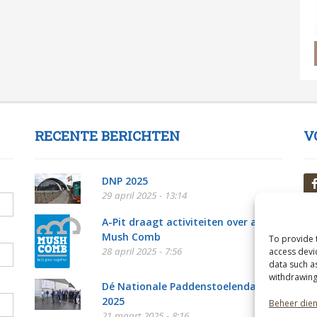
RECENTE BERICHTEN
V
DNP 2025
29 april 2025 - 13:14
A-Pit draagt activiteiten over aan
Mush Comb
To provide 
28 april 2025 - 7:56
access devi
data such a
withdrawing
Dé Nationale Paddenstoelendag
2025
Beheer die
21 maart 2025 - 8:16