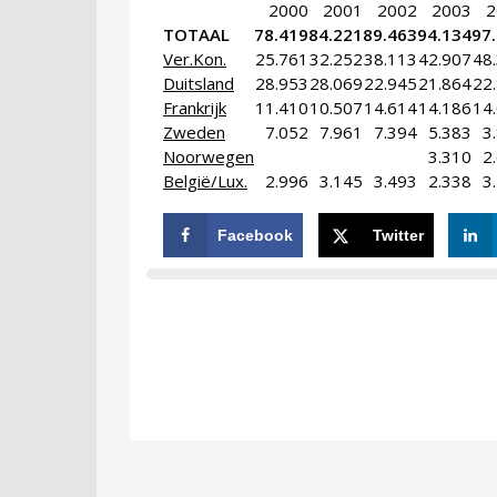
2000
2001
2002
2003
2
TOTAAL
78.419
84.221
89.463
94.134
97
Ver.Kon.
25.761
32.252
38.113
42.907
48
Duitsland
28.953
28.069
22.945
21.864
22
Frankrijk
11.410
10.507
14.614
14.186
14
Zweden
7.052
7.961
7.394
5.383
3
Noorwegen
3.310
2
België/Lux.
2.996
3.145
3.493
2.338
3
Facebook
Twitter