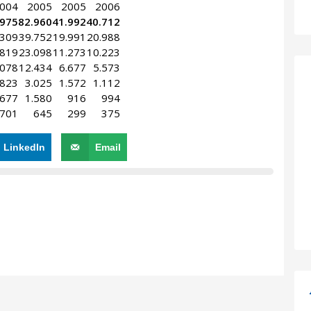
004
2005
2005
2006
.975
82.960
41.992
40.712
.309
39.752
19.991
20.988
.819
23.098
11.273
10.223
.078
12.434
6.677
5.573
.823
3.025
1.572
1.112
.677
1.580
916
994
.701
645
299
375
LinkedIn
Email