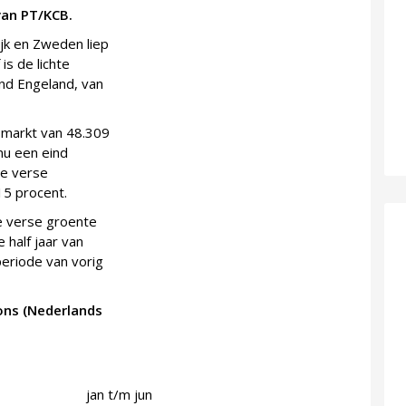
 van PT/KCB.
ijk en Zweden liep
is de lichte
and Engeland, van
 markt van 48.309
 nu een eind
se verse
15 procent.
e verse groente
e half jaar van
periode van vorig
ons (Nederlands
jan t/m jun