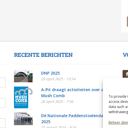
RECENTE BERICHTEN
V
DNP 2025
29 april 2025 - 13:14
A-Pit draagt activiteiten over aan
Mush Comb
To provide 
28 april 2025 - 7:56
access devi
data such a
withdrawing
Dé Nationale Paddenstoelendag
2025
Beheer die
21 maart 2025 - 8:16