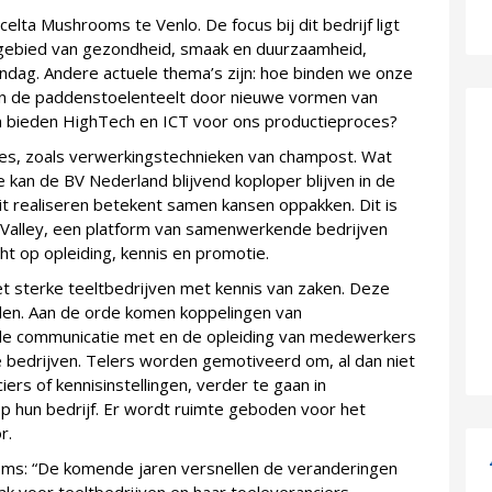
Scelta Mushrooms te Venlo. De focus bij dit bedrijf ligt
 gebied van gezondheid, smaak en duurzaamheid,
dag. Andere actuele thema’s zijn: hoe binden we onze
n de paddenstoelenteelt door nieuwe vormen van
n bieden HighTech en ICT voor ons productieproces?
ies, zoals verwerkingstechnieken van champost. Wat
 kan de BV Nederland blijvend koploper blijven in de
it realiseren betekent samen kansen oppakken. Dit is
alley, een platform van samenwerkende bedrijven
ht op opleiding, kennis en promotie.
met sterke teeltbedrijven met kennis van zaken. Deze
den. Aan de orde komen koppelingen van
 de communicatie met en de opleiding van medewerkers
bedrijven. Telers worden gemotiveerd om, al dan niet
ers of kennisinstellingen, verder te gaan in
op hun bedrijf. Er wordt ruimte geboden voor het
r.
ooms: “De komende jaren versnellen de veranderingen