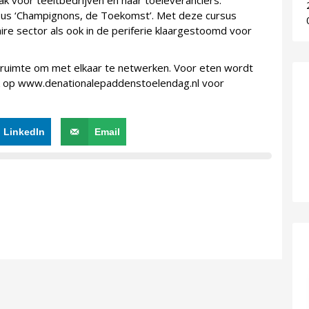
k voor teeltbedrijven en haar toeleveranciers.
rsus ‘Champignons, de Toekomst’. Met deze cursus
e sector als ook in de periferie klaargestoomd voor
e ruimte om met elkaar te netwerken. Voor eten wordt
ijk op www.denationalepaddenstoelendag.nl voor
LinkedIn
Email