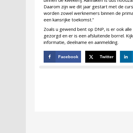
binnen de kwekerij. Aanhaken is dus noodzaa
Daarom zijn we dit jaar gestart met de cu
worden zowel werknemers binnen de primair
een kansrijke toekomst.”
Zoals u gewend bent op DNP, is er ook all
gezorgd en er is een afsluitende borrel. K
informatie, deelname en aanmelding.
Facebook
Twitter