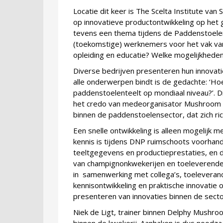
Locatie dit keer is The Scelta Institute van 
op innovatieve productontwikkeling op het
tevens een thema tijdens de Paddenstoelen
(toekomstige) werknemers voor het vak va
opleiding en educatie? Welke mogelijkhede
Diverse bedrijven presenteren hun innovat
alle onderwerpen bindt is de gedachte: ‘Hoe
paddenstoelenteelt op mondiaal niveau?’. D
het credo van medeorganisator Mushroom V
binnen de paddenstoelensector, dat zich ric
Een snelle ontwikkeling is alleen mogelijk 
kennis is tijdens DNP ruimschoots voorhan
teeltgegevens en productieprestaties, en
van champignonkwekerijen en toeleverende 
in samenwerking met collega’s, toeleveranci
kennisontwikkeling en praktische innovatie 
presenteren van innovaties binnen de secto
Niek de Ligt, trainer binnen Delphy Mushr