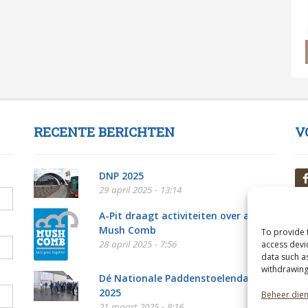
RECENTE BERICHTEN
V
DNP 2025
29 april 2025 - 13:14
A-Pit draagt activiteiten over aan
Mush Comb
To provide 
28 april 2025 - 7:56
access devi
data such a
withdrawing
Dé Nationale Paddenstoelendag
2025
Beheer die
21 maart 2025 - 8:16