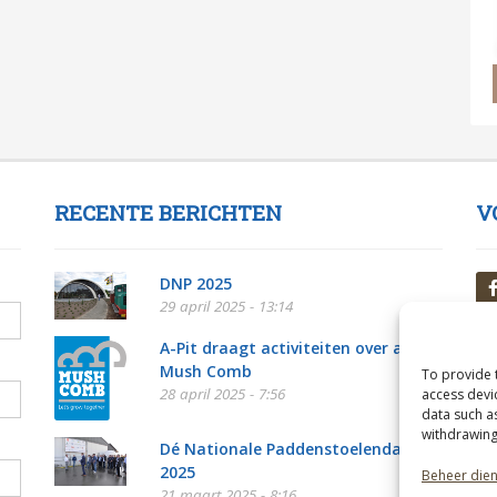
RECENTE BERICHTEN
V
DNP 2025
29 april 2025 - 13:14
A-Pit draagt activiteiten over aan
Mush Comb
To provide 
28 april 2025 - 7:56
access devi
data such a
withdrawing
Dé Nationale Paddenstoelendag
2025
Beheer die
21 maart 2025 - 8:16