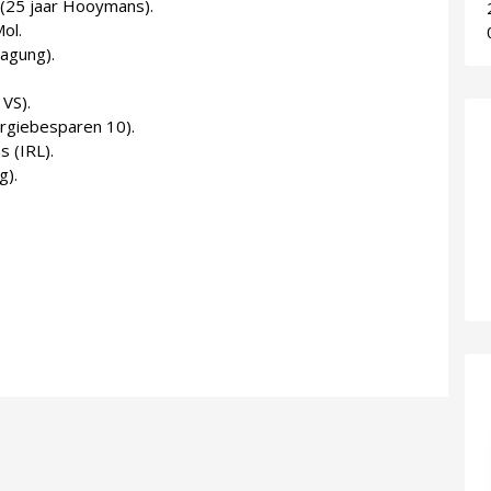
(25 jaar Hooymans).
ol.
agung).
 VS).
rgiebesparen 10).
 (IRL).
g).